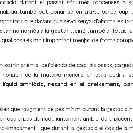
entació durant el passat són més propenses a so
malaltia també pot donar-se en altres sense cap t
important que davant qualsevol senyal d’alarma les fam
ctar no només a la gestant, sinó també al fetus
, j
 la qual cosa és molt important menjar de forma comp
sofrir anèmia, deficiencia de calci als ossos, caigud
hormonals i de la mateixa manera el fetus podria so
 líquid amniòtic, retard en el creixement, parà
ellen que l’augment de pes mínim durant la gestació 
 en que el pes del nadó juntament amb el de la placenta
proximadament i que durant la gestació el cos de la 