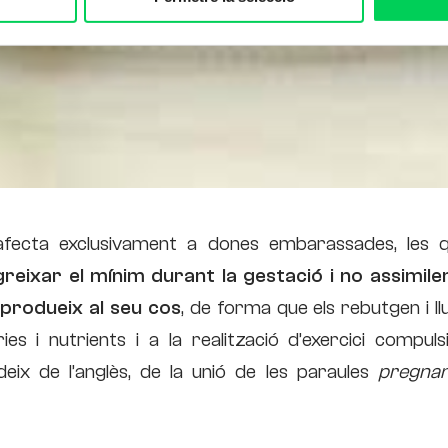
afecta exclusivament a dones embarassades, les q
eixar el mínim durant la gestació i no assimile
 produeix al seu cos
, de forma que els rebutgen i ll
es i nutrients i a la realització d’exercici compuls
x de l’anglès, de la unió de les paraules
pregna