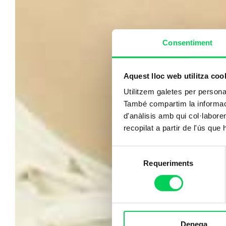
Consentiment
Aquest lloc web utilitza coo
Utilitzem galetes per personali
També compartim la informació
d'anàlisis amb qui col·labore
recopilat a partir de l'ús que
Selecció
Requeriments
de
consentiment
Denega