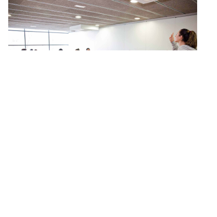
COM SERÀ LA TORNADA A LES
AULES?
12 de maig de 2020
[vc_row][vc_column][vc_empty_space]
[/vc_column][/vc_row] Estem preparats per
tornar a l’escola al setembre? La Ministra