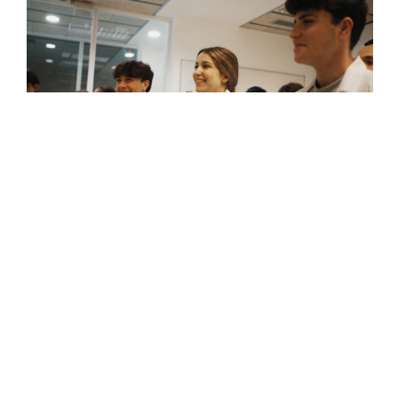
Clínica Corachan i Escola Vitae:
nova col·laboració que impulsa la FP
sanitària
13 de juliol de 2026
Clínica Corachan i Escola Vitae signen una
col·laboració que impulsarà la formació de