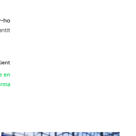
r-ho
entit
üent
e en
orma