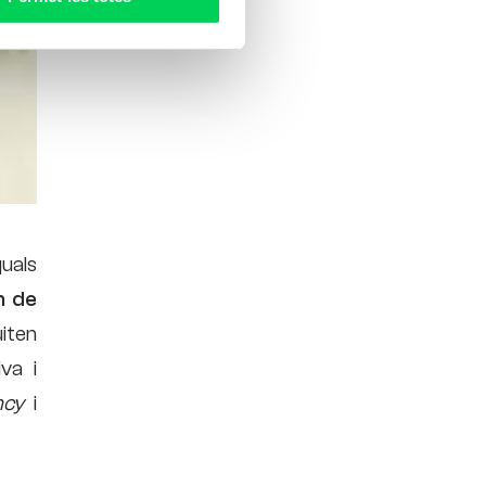
uals
n de
uiten
iva i
ncy
i