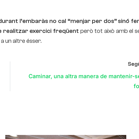
durant l’embaràs no cal “menjar per dos” sinó fe
 realitzar exercici freqüent
però tot això amb el s
a un altre ésser.
Seg
Caminar, una altra manera de mantenir-s
f