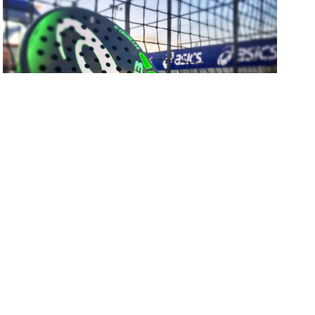
Perquè el pàdel és ara l’esport
favorit de molts?
17 de juny de 2019
El pàdel es un esport que cada vegada està
més de moda, sobre això no hi ha discussió
ja que és el segon esport més