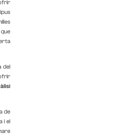
frir
ipus
ílies
a que
lerta
a del
frir
lisi
ha de
 i el
mare