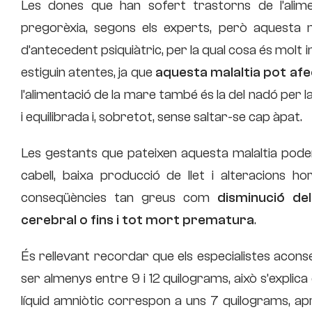
Les dones que han sofert trastorns de l’alim
pregorèxia, segons els experts, però aquesta 
d’antecedent psiquiàtric, per la qual cosa és molt 
estiguin atentes, ja que
aquesta malaltia pot afe
l’alimentació de la mare també és la del nadó per
i equilibrada i, sobretot, sense saltar-se cap àpat.
Les gestants que pateixen aquesta malaltia poden 
cabell, baixa producció de llet i alteracions 
conseqüències tan greus com
disminució del
cerebral o fins i tot mort prematura
.
És rellevant recordar que els especialistes acons
ser almenys entre 9 i 12 quilograms, això s’explica
líquid amniòtic correspon a uns 7 quilograms, a