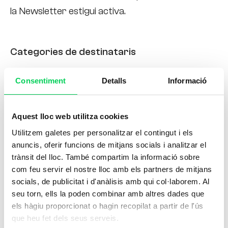
la Newsletter estigui activa.
Categories de destinataris
No es comunicaran a uns altres tercers, excepte
Consentiment
Detalls
Informació
obligació legal o amb el consentiment exprés de
l’interessat.
Aquest lloc web utilitza cookies
Utilitzem galetes per personalitzar el contingut i els
anuncis, oferir funcions de mitjans socials i analitzar el
trànsit del lloc. També compartim la informació sobre
Transferències internacionals de dades
com feu servir el nostre lloc amb els partners de mitjans
socials, de publicitat i d'anàlisis amb qui col·laborem. Al
S’informa l’interessat que per a l’enviament de
seu torn, ells la poden combinar amb altres dades que
comunicacions comercials es realitzarà a través
els hàgiu proporcionat o hagin recopilat a partir de l'ús
de Mailchimp, amb domicili social i servidors i
que heu fet dels seus serveis.