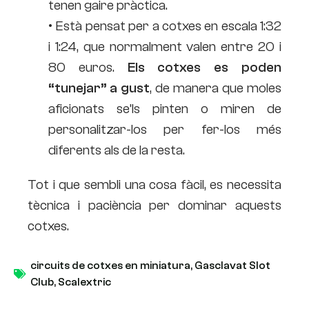
tenen gaire pràctica.
• Està pensat per a cotxes en escala 1:32
i 1:24, que normalment valen entre 20 i
80 euros.
Els cotxes es poden
“tunejar” a gust
, de manera que moles
aficionats se’ls pinten o miren de
personalitzar-los per fer-los més
diferents als de la resta.
Tot i que sembli una cosa fàcil, es necessita
tècnica i paciència per dominar aquests
cotxes.
circuits de cotxes en miniatura
,
Gasclavat Slot
Club
,
Scalextric