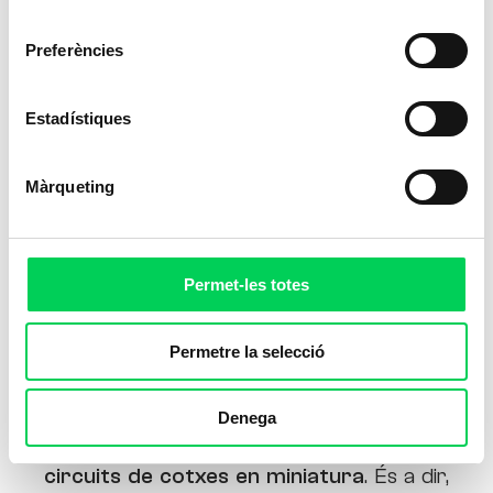
consentiment
Preferències
Estadístiques
Màrqueting
Permet-les totes
Permetre la selecció
Per als qui no estigueu familiaritzats amb el
Denega
tema, el terme “
slot
” fa referència als
circuits de cotxes en miniatura
. És a dir,