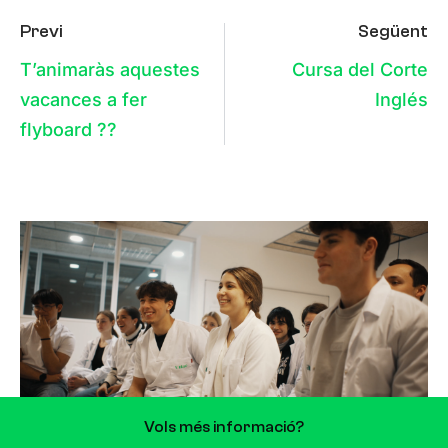
Previ
Següent
T’animaràs aquestes
Cursa del Corte
vacances a fer
Inglés
flyboard ??
Vols més informació?