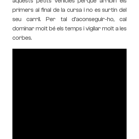
aquests petits vehicles perquè arribin els
primers al final de la cursa i no es surtin del
seu carril. Per tal d’aconseguir-ho, cal
dominar molt bé els temps i vigilar molt a les
corbes.