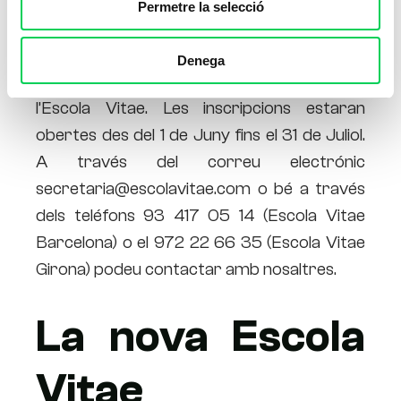
Permetre la selecció
A partir del mes de setembre del 2015
l’
Escola Vitae Girona
serà una realitat
Denega
gràcies a l’acord signat entre el GEIEG i
l’Escola Vitae. Les inscripcions estaran
obertes des del 1 de Juny fins el 31 de Juliol.
A través del correu electrónic
secretaria@escolavitae.com o bé a través
dels teléfons 93 417 05 14 (Escola Vitae
Barcelona) o el 972 22 66 35 (Escola Vitae
Girona) podeu contactar amb nosaltres.
La nova Escola
Vitae