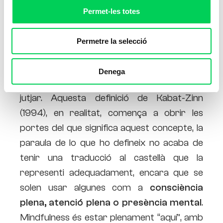
Permet-les totes
Permetre la selecció
En poques paraules,
mindfulness
Denega
significa viure el moment present, i sense
jutjar. Aquesta definició de Kabat-Zinn
(1994), en realitat, comença a obrir les
portes del que significa aquest concepte, la
paraula de lo que ho defineix no acaba de
tenir una traducció al castellà que la
representi adequadament, encara que se
solen usar algunes com a
consciència
plena, atenció plena o presència mental
.
Mindfulness és estar plenament “aquí”, amb