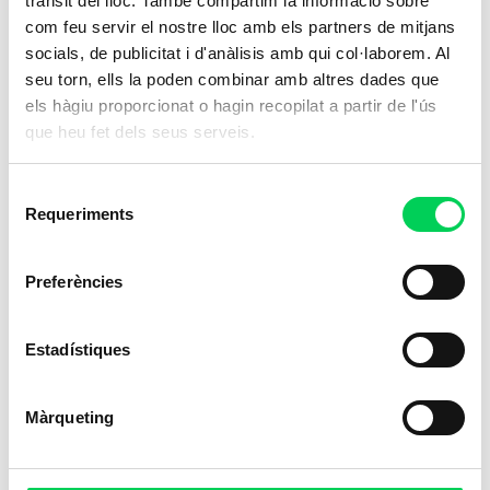
trànsit del lloc. També compartim la informació sobre
com feu servir el nostre lloc amb els partners de mitjans
socials, de publicitat i d'anàlisis amb qui col·laborem. Al
seu torn, ells la poden combinar amb altres dades que
els hàgiu proporcionat o hagin recopilat a partir de l'ús
que heu fet dels seus serveis.
Selecció
Requeriments
de
consentiment
Preferències
Estadístiques
Màrqueting