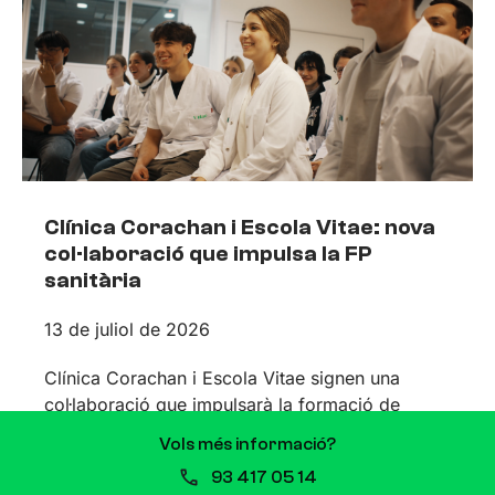
Clínica Corachan i Escola Vitae: nova
col·laboració que impulsa la FP
sanitària
13 de juliol de 2026
Clínica Corachan i Escola Vitae signen una
col·laboració que impulsarà la formació de
professionals sanitaris Quan es comparteixen
Vols més informació?
valors i propòsits, les aliances sorgeixen de
93 417 05 14