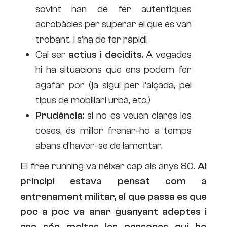
sovint han de fer autentiques
acrobàcies per superar el que es van
trobant. I s’ha de fer ràpid!
Cal ser
actius i decidits
. A vegades
hi ha situacions que ens podem fer
agafar por (ja sigui per l’alçada, pel
tipus de mobiliari urbà, etc.)
Prudència
: si no es veuen clares les
coses, és millor frenar-ho a temps
abans d’haver-se de lamentar.
El free running va néixer cap als anys 80.
Al
principi estava pensat com a
entrenament militar, el que passa es que
poc a poc va anar guanyant adeptes i
ara són moltes les persones qui ho