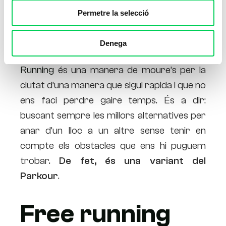
Permetre la selecció
Si traduïm “free running”, podem pensar
que aquí hi ha gat amagat: córrer sempre
Denega
és gratuït! Però no seria ben bé això. El
Free
Running
és una manera de moure’s per la
ciutat d’una manera que sigui rapida i que no
ens faci perdre gaire temps. És a dir:
buscant sempre les millors alternatives per
anar d’un lloc a un altre sense tenir en
compte els obstacles que ens hi puguem
trobar.
De fet, és una variant del
Parkour
.
Free running