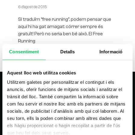
6 d'agost de 2015
Si traduïm “free running”, podem pensar que
aquí hi ha gat amagat: córrer sempre és
gratuït! Però no seria ben bé això. El Free
Running
Consentiment
Detalls
Informació
Aquest lloc web utilitza cookies
Utilitzem galetes per personalitzar el contingut i els
anuncis, oferir funcions de mitjans socials i analitzar el
trànsit del lloc. També compartim la informació sobre
com feu servir el nostre lloc amb els partners de mitjans
socials, de publicitat i d'anàlisis amb qui col·laborem. Al
seu torn, ells la poden combinar amb altres dades que
NAVEGACIÓ PRINCIPAL
els hàgiu proporcionat o hagin recopilat a partir de l'ús
que heu fet dels seus serveis.