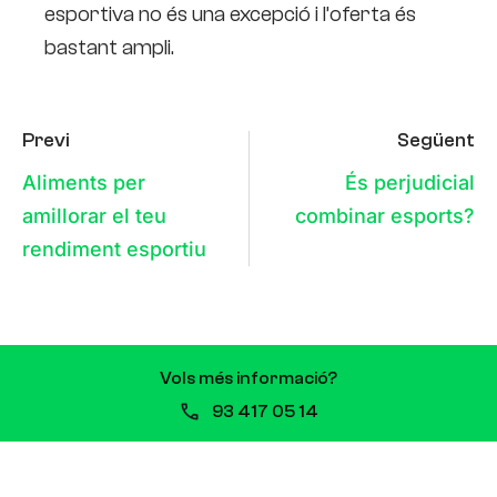
esportiva no és una excepció i l’oferta és
bastant ampli.
Previ
Següent
Aliments per
És perjudicial
amillorar el teu
combinar esports?
rendiment esportiu
Vols més informació?
93 417 05 14