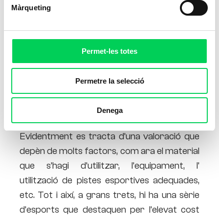
Màrqueting
Permet-les totes
Permetre la selecció
Us heu preguntat alguna vegada
quins són
Denega
els esports més cars o els més barats
?
Evidentment es tracta d’una valoració que
depèn de molts factors, com ara el material
que s’hagi d’utilitzar, l’equipament, l’
utilització de pistes esportives adequades,
etc. Tot i així, a grans trets, hi ha una sèrie
d’esports que destaquen per l’elevat cost