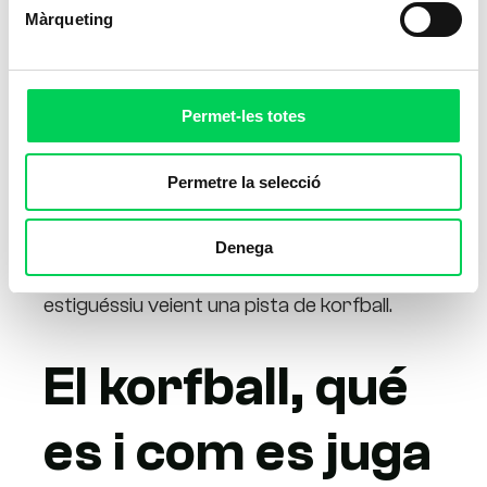
Màrqueting
Permet-les totes
Permetre la selecció
Heu vist alguna vegada una mena de cistella
penjada d’un pal? Dit així potser sembla
Denega
molt estrany, però és possible que
estiguéssiu veient una pista de korfball.
El korfball, qué
es i com es juga