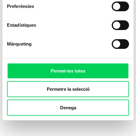
Preferències
Estadístiques
Màrqueting
Permet-les totes
Permetre la selecció
L’actitud i creativitat dels
Denega
nostres docents per fer
front a la pandèmia