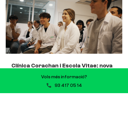
Clínica Corachan i Escola Vitae: nova
col·laboració que impulsa la FP
Vols més informació?
sanitària
93 417 05 14
13 de juliol de 2026
Clínica Corachan i Escola Vitae signen una
col·laboració que impulsarà la formació de
professionals sanitaris Quan es comparteixen
valors i propòsits, les aliances sorgeixen de