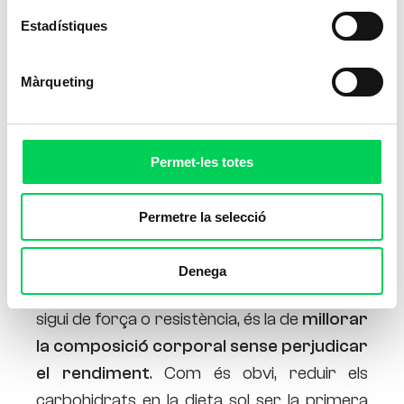
Estadístiques
Màrqueting
Permet-les totes
Permetre la selecció
Un dels objectius principals en la preparació
Denega
de qualsevol esportista d’alt rendiment, ja
sigui de força o resistència, és la de
millorar
la composició corporal sense perjudicar
el rendiment
. Com és obvi, reduir els
carbohidrats en la dieta sol ser la primera