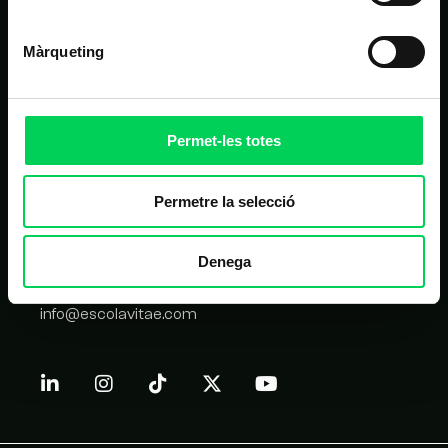
Homologació de proveïdors
Màrqueting
CONTACTE
Permet-les totes
C/ Balmes 209, 08006 Barcelona
93 417 05 14
Permetre la selecció
Plaza San Juan 5, 31620 Huarte
94 811 90 71
Denega
De dilluns a divendres de 08:30h a 15:00h
info@escolavitae.com