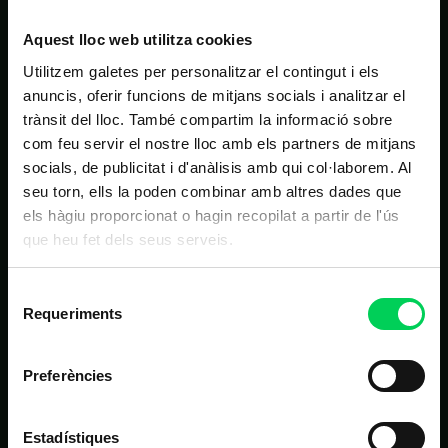
NAVEGACIÓ PRINCIPAL
Aquest lloc web utilitza cookies
Inici
Utilitzem galetes per personalitzar el contingut i els
Estudis
anuncis, oferir funcions de mitjans socials i analitzar el
trànsit del lloc. També compartim la informació sobre
Nosaltres
com feu servir el nostre lloc amb els partners de mitjans
Alumnes
socials, de publicitat i d'anàlisis amb qui col·laborem. Al
seu torn, ells la poden combinar amb altres dades que
Noticies
els hàgiu proporcionat o hagin recopilat a partir de l'ús
Contacte
que heu fet dels seus serveis.
Selecció
ALTRES LINKS D'INTERÈS
Requeriments
de
consentiment
Matrícula
Preferències
Campus virtual
FAQ
Estadístiques