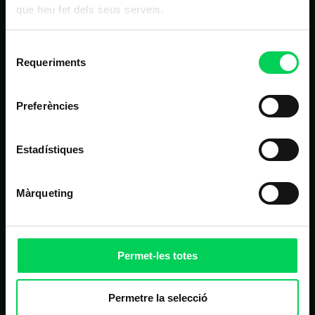
NAVEGACIÓN PRINCIPAL
que heu fet dels seus serveis.
Inicio
Selecció
Requeriments
Estudios
de
consentiment
Nosotros
Preferències
Alumnos
Noticias
Estadístiques
Contacto
Màrqueting
OTROS LINKS DE INTERÉS
Matrícula
Permet-les totes
Campus virtual
FAQ
Permetre la selecció