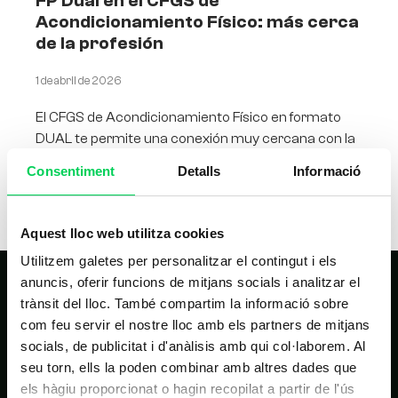
FP Dual en el CFGS de
Acondicionamiento Físico: más cerca
de la profesión
1 de abril de 2026
El CFGS de Acondicionamiento Físico en formato
DUAL te permite una conexión muy cercana con la
profesión El mundo del fitness, el entrenamiento y
Consentiment
Detalls
Informació
Aquest lloc web utilitza cookies
Utilitzem galetes per personalitzar el contingut i els
anuncis, oferir funcions de mitjans socials i analitzar el
trànsit del lloc. També compartim la informació sobre
com feu servir el nostre lloc amb els partners de mitjans
socials, de publicitat i d'anàlisis amb qui col·laborem. Al
seu torn, ells la poden combinar amb altres dades que
els hàgiu proporcionat o hagin recopilat a partir de l'ús