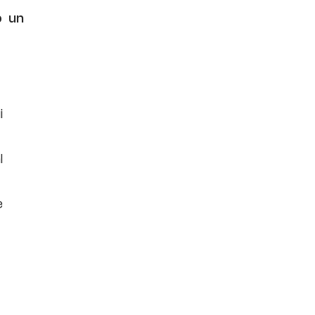
b un
i
l
e