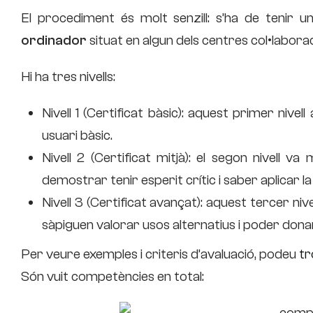
El procediment és molt senzill: s’ha de tenir 
ordinador
situat en algun dels centres col•labora
Hi ha tres nivells:
Nivell 1 (Certificat bàsic): aquest primer nivel
usuari bàsic.
Nivell 2 (Certificat mitjà): el segon nivell v
demostrar tenir esperit crític i saber aplicar 
Nivell 3 (Certificat avançat): aquest tercer niv
sàpiguen valorar usos alternatius i poder don
Per veure exemples i criteris d’avaluació, podeu
tr
Són vuit competències en total: