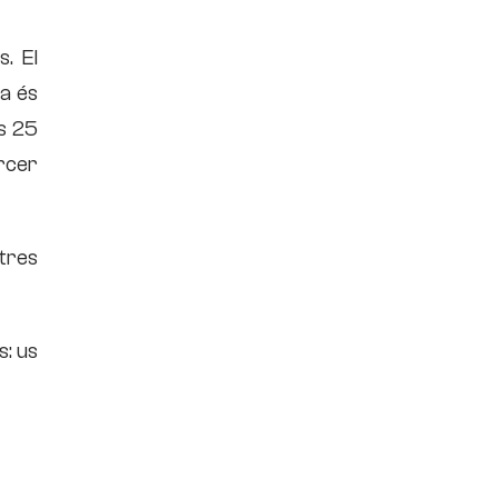
. El
ja és
és 25
rcer
tres
s: us