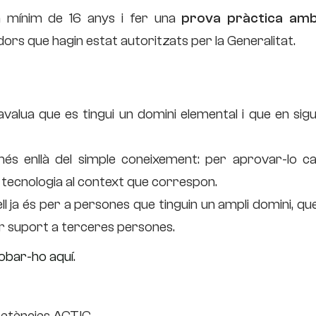
un mínim de 16 anys i fer una
prova pràctica am
dors que hagin estat autoritzats per la Generalitat.
l avalua que es tingui un domini elemental i que en sigu
a més enllà del simple coneixement: per aprovar-lo ca
la tecnologia al context que correspon.
ell ja és per a persones que tinguin un ampli domini, qu
ar suport a terceres persones.
obar-ho aquí
.