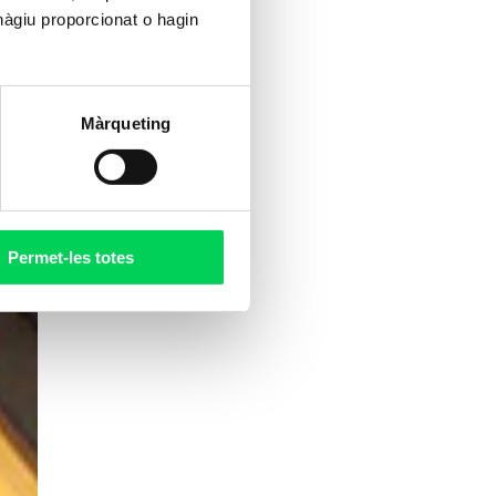
hàgiu proporcionat o hagin
Màrqueting
Permet-les totes