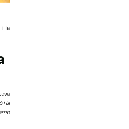
i la
a
ntesa
 i la
 amb