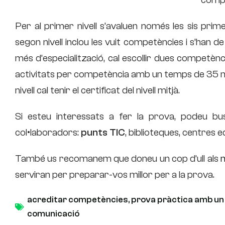
Per al primer nivell s’avaluen només les sis pri
segon nivell inclou les vuit competències i s’han de
més d’especialització, cal escollir dues competènc
activitats per competència amb un temps de 35 m
nivell cal tenir el certificat del nivell mitjà.
Si esteu interessats a fer la prova, podeu b
col•laboradors:
punts TIC
, biblioteques, centres e
També us recomanem que doneu un cop d’ull als
m
serviran per preparar-vos millor per a la prova.
acreditar competències
,
prova pràctica amb un
comunicació