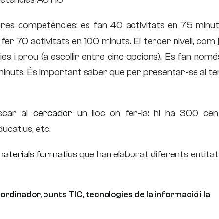
meres competències: es fan 40 activitats en 75 minuts
 fer 70 activitats en 100 minuts. El tercer nivell, com 
ies i prou (a escollir entre cinc opcions). Es fan nom
inuts. És important saber que per presentar-se al te
uscar al
cercador
un lloc on fer-la: hi ha 300 cen
ducatius, etc.
aterials formatius
que han elaborat diferents entitat
 ordinador
,
punts TIC
,
tecnologies de la informació i la