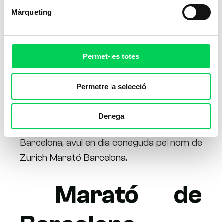
Màrqueting
Permet-les totes
Permetre la selecció
Aquest cap de setmana s’ha celebrat a
Denega
Barcelona la 37a edició de la marató de
Barcelona, avui en dia coneguda pel nom de
Zurich Marató Barcelona
.
Marató de