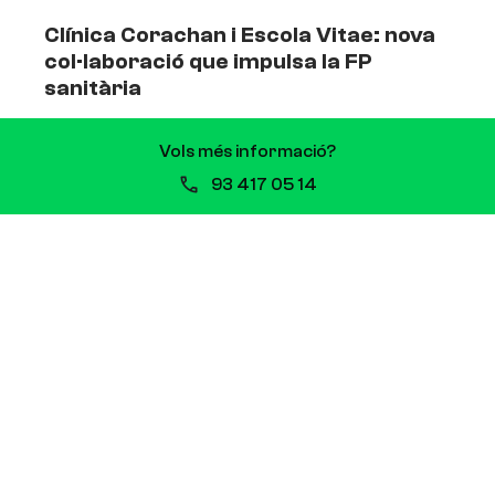
Clínica Corachan i Escola Vitae: nova
col·laboració que impulsa la FP
sanitària
13 de juliol de 2026
Vols més informació?
Clínica Corachan i Escola Vitae signen una
93 417 05 14
col·laboració que impulsarà la formació de
professionals sanitaris Quan es comparteixen
valors i propòsits, les aliances sorgeixen de