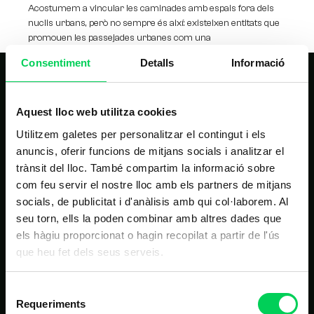
Acostumem a vincular les caminades amb espais fora dels
nuclis urbans, però no sempre és així: existeixen entitats que
promouen les passejades urbanes com una
Consentiment
Detalls
Informació
Aquest lloc web utilitza cookies
Utilitzem galetes per personalitzar el contingut i els
anuncis, oferir funcions de mitjans socials i analitzar el
trànsit del lloc. També compartim la informació sobre
NAVEGACIÓ PRINCIPAL
com feu servir el nostre lloc amb els partners de mitjans
socials, de publicitat i d'anàlisis amb qui col·laborem. Al
Inici
seu torn, ells la poden combinar amb altres dades que
Estudis
els hàgiu proporcionat o hagin recopilat a partir de l'ús
que heu fet dels seus serveis.
Nosaltres
Alumnes
Selecció
Requeriments
Noticies
de