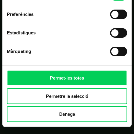
consentiment
Contacte
Preferències
ALTRES LINKS D'INTERÈS
Estadístiques
Matrícula
Màrqueting
Campus virtual
FAQ
Homologació de proveïdors
Permet-les totes
Permetre la selecció
CONTACTE
Denega
C/ Balmes 209, 08006 Barcelona
93 417 05 14