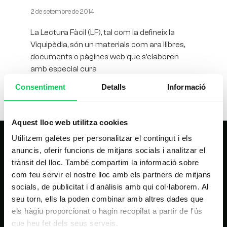
2 de setembre de 2014
La Lectura Fàcil (LF), tal com la defineix la
Viquipèdia, són un materials com ara llibres,
documents o pàgines web que s’elaboren
amb especial cura
Consentiment
Detalls
Informació
Aquest lloc web utilitza cookies
Utilitzem galetes per personalitzar el contingut i els
anuncis, oferir funcions de mitjans socials i analitzar el
trànsit del lloc. També compartim la informació sobre
com feu servir el nostre lloc amb els partners de mitjans
socials, de publicitat i d'anàlisis amb qui col·laborem. Al
seu torn, ells la poden combinar amb altres dades que
NAVEGACIÓ PRINCIPAL
els hàgiu proporcionat o hagin recopilat a partir de l'ús
que heu fet dels seus serveis.