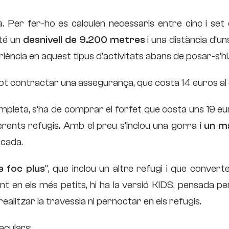
 Per fer-ho es calculen necessaris entre cinc i set 
 té un
desnivell de 9.200 metres
i una distància d’u
riència en aquest tipus d’activitats abans de posar-s’hi
ot contractar una assegurança, que costa 14 euros al 
mpleta, s’ha de comprar el forfet que costa uns 19 eu
rents refugis. Amb el preu s’inclou una gorra i
un m
rcada.
 foc plus
”, que inclou un altre refugi i que converte
 en els més petits, hi ha la versió KIDS, pensada pe
realitzar la travessia ni pernoctar en els refugis.
aculars: