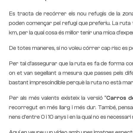
Es tracta de recórrer els nou refugis de la zona.
poden començar pel refugi que preferiu. La ruta
km, per la qual cosa és millor tenir una mica d’expe
De totes maneres, si no voleu córrer cap risc es p
Per tal d’assegurar que la ruta es fa de forma co
on et van segellant a mesura que passes pels dife
bastant imprescindible perquè la ruta no està ma
Per als més valents existeix la versió “
Carros de
recorregut en més llarg i més dur. També, pensant
nens d’entre 0 i 10 anys i en la qual no es necessari 
Aquí en veureu un vídeo amb unes imatges espect