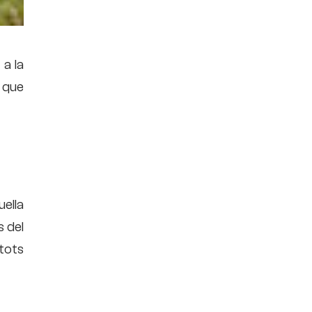
a la
 que
uella
s del
 tots