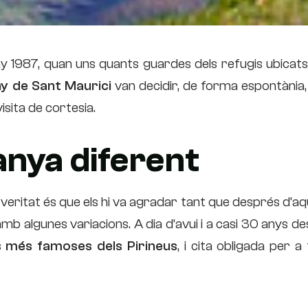
y 1987, quan uns quants guardes dels refugis ubicats 
ny de Sant Maurici
van decidir, de forma espontània,
visita de cortesia.
nya diferent
 la veritat és que els hi va agradar tant que després d’aq
mb algunes variacions. A dia d’avui i a casi 30 anys de
s més famoses dels Pirineus
, i cita obligada per a