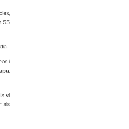
dies,
ns 55
.
dia.
ros i
apa
,
ix el
r als