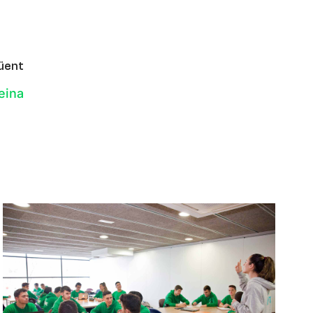
üent
feina