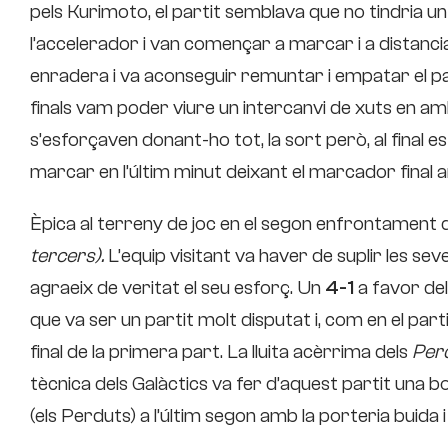
pels Kurimoto, el partit semblava que no tindria 
l’accelerador i van començar a marcar i a distanci
enradera i va aconseguir remuntar i empatar el pa
finals vam poder viure un intercanvi de xuts en am
s’esforçaven donant-ho tot, la sort però, al final
marcar en l’últim minut deixant el marcador final
Èpica al terreny de joc en el segon enfrontament d
tercers).
L’equip visitant va haver de suplir les se
agraeix de veritat el seu esforç. Un
4-1
a favor dels
que va ser un partit molt disputat i, com en el part
final de la primera part. La lluita acèrrima dels
Per
tècnica dels Galàctics va fer d’aquest partit una 
(els Perduts) a l’últim segon amb la porteria buida