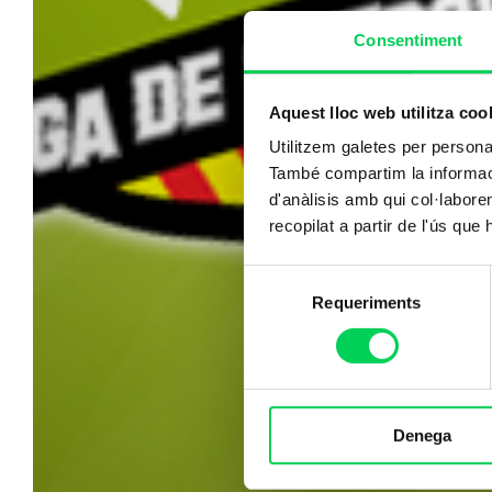
Consentiment
Aquest lloc web utilitza coo
Utilitzem galetes per personali
També compartim la informació
d'anàlisis amb qui col·labore
recopilat a partir de l'ús que
Selecció
Requeriments
de
consentiment
Denega