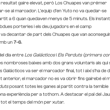
un resultat gaire elevat, però Los Chuapes van prémer
ar-se al marcador. L’equip d’en Yuto no va quedar-se
rtit a 6 quan quedaven menys de 5 minuts. Els instan
bdues porteries i els deu jugadors en el camp
 es va decantar de part dels Chuapes que van aconsegui
 amb un
7-6
.
el dia entre
Los Galácticos
i
Els Perduts (primers co
ves nombroses baixes amb dos grans voluntaris als qui s
 Galácticos va ser el marcador final, tot i així s’ha de d
it anterior, el marcador no es va obrir fins gairebé el 
duts
posant totes les ganes al partit contra la temible
bona experiència per a tothom. A destacar el pal del J
 i tot el temps del món per xutar.