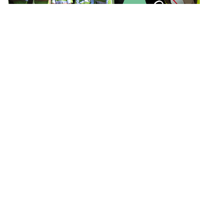
EL RUGBY, «UN ESPORT DE BÈSTIES
JUGAT PER CAVALLERS»
28 de maig de 2020
Esports del món: el RUGBY Més que un
esport, un estil de vida El rugby és un dels
esports més antics del món caracteritzat per