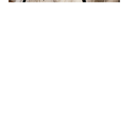
Clínica Corachan i Escola Vitae:
nova col·laboració que impulsa la FP
sanitària
13 de juliol de 2026
Clínica Corachan i Escola Vitae signen una
col·laboració que impulsarà la formació de
professionals sanitaris Quan es comparteixen
valors i propòsits, les aliances sorgeixen de