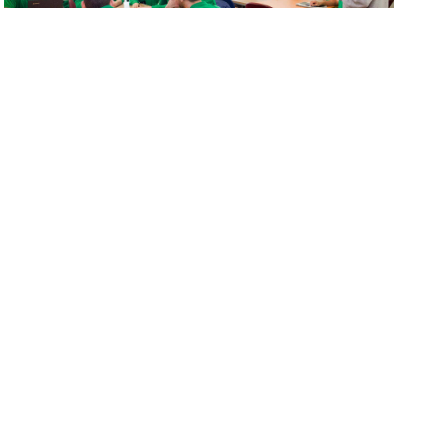
COM SERÀ LA TORNADA A LES
AULES?
12 de maig de 2020
[vc_row][vc_column][vc_empty_space]
[/vc_column][/vc_row] Estem preparats per
tornar a l’escola al setembre? La Ministra
d’Educació ha plantejat que, si el següent curs
2020/2021 no hi ha un remei contra el