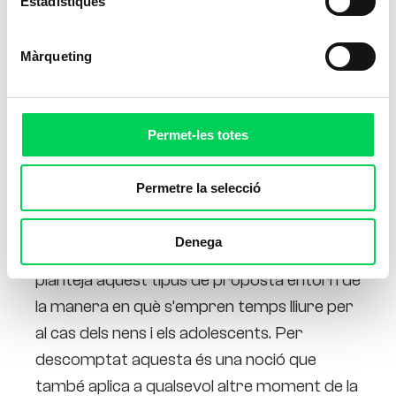
Estadístiques
Màrqueting
Permet-les totes
Permetre la selecció
En la majoria dels casos en els quals es parla
Denega
sobre l’exercici físic com una opció d’oci, es
planteja aquest tipus de proposta entorn de
la manera en què s’empren temps lliure per
al cas dels nens i els adolescents. Per
descomptat aquesta és una noció que
també aplica a qualsevol altre moment de la