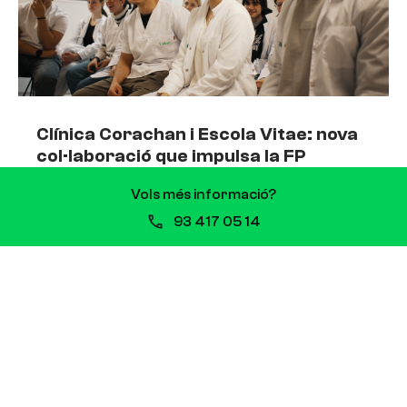
Clínica Corachan i Escola Vitae: nova
col·laboració que impulsa la FP
sanitària
Vols més informació?
13 de juliol de 2026
93 417 05 14
Clínica Corachan i Escola Vitae signen una
col·laboració que impulsarà la formació de
professionals sanitaris Quan es comparteixen
valors i propòsits, les aliances sorgeixen de