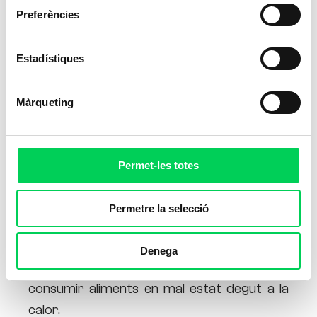
Preferències
Estadístiques
Màrqueting
Permet-les totes
Permetre la selecció
En qualsevol moment de l’any podem patir
una
intoxicació alimentària
, però a l’estiu
Denega
els casos es multipliquen, ja que és més fàcil
consumir aliments en mal estat degut a la
calor.