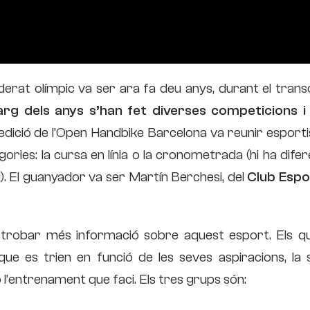
erat olímpic va ser ara fa deu anys, durant el trans
larg dels anys s’han fet diverses competicions i
edició de l’Open Handbike Barcelona va reunir esporti
ories: la cursa en línia o la cronometrada (hi ha dife
). El guanyador va ser Martín Berchesi, del
Club Espo
u trobar més informació sobre aquest esport. Els qu
que es trien en funció de les seves aspiracions, la 
o l’entrenament que faci. Els tres grups són: