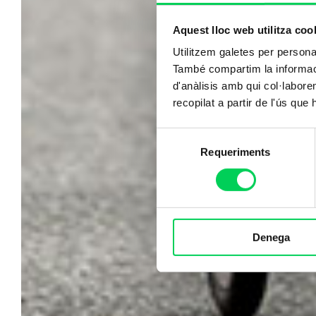
Aquest lloc web utilitza coo
Utilitzem galetes per personali
També compartim la informació
d'anàlisis amb qui col·labore
recopilat a partir de l'ús que
Selecció
Requeriments
de
consentiment
Denega