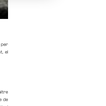
 per
, el
ltre
e de