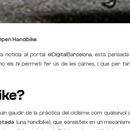
l’Open Handbike
.
a notícia al portal
elDigitalBarcelona
, està pensada
o els hi permeti fer ús de les cames, i que per tant
ike?
 gaudir de la pràctica del ciclisme com qualsevol a
aptada
(una handbike), que consisteix en un mecanism