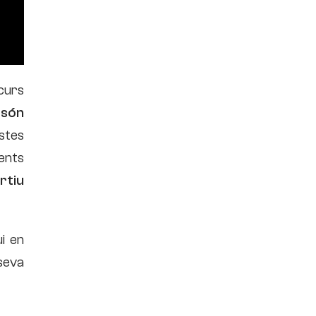
curs
 són
stes
rents
rtiu
i en
seva