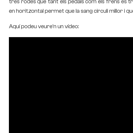
tres rodes que tant els pedals com els frens es trob
en horitzontal permet que la sang circuli millor i
Aquí podeu veure’n un vídeo: