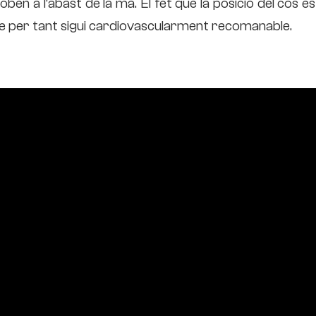
en a l’abast de la mà. El fet que la posició del cos es
 que per tant sigui cardiovascularment recomanable.