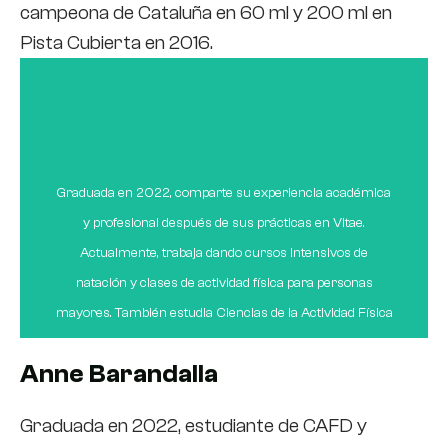
Barcelona. Como docente en el grado medio y superior
campeona de Cataluña en 60 ml y 200 ml en
de Escola Vitae, Patricia encuentra satisfacción en su
Pista Cubierta en 2016.
labor diaria, destacando momentos memorables como
coordinadora de una jornada deportiva en la playa. Su
mensaje para los estudiantes es que valoren la
importancia de esta formación en el crecimiento en el
ámbito deportivo y disfruten del camino, ya que, según
Graduada en 2022, comparte su experiencia académica
ella, la educación no solo cambia el mundo, sino a las
y profesional después de sus prácticas en Vitae.
personas que lo cambiarán.
Actualmente, trabaja dando cursos intensivos de
natación y clases de actividad física para personas
mayores. También estudia Ciencias de la Actividad Física
y del Deporte a distancia. En su ámbito deportivo, es
Anne Barandalla
entrenadora de balonmano en Anaitasuna, habiendo
ganado dos Campeonatos de España en la categoría
Graduada en 2022, estudiante de CAFD y
infantil. Anne destaca que Vitae le abrió muchas puertas