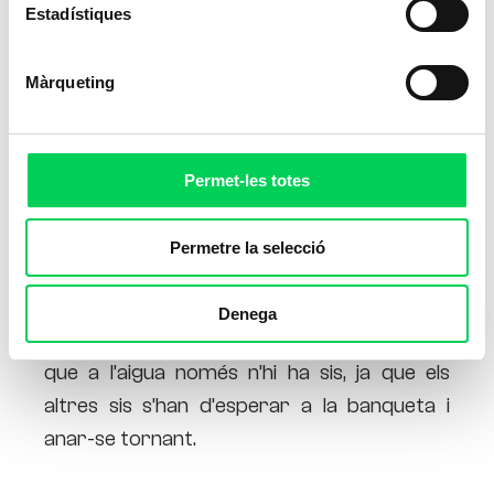
Estadístiques
Màrqueting
Permet-les totes
Permetre la selecció
El
rugby subaquàtic
és una modalitat de
rugby que es juga a l’aigua, en una piscina. Hi
Denega
participen dos equips de 12 jugadors, tot i
que a l’aigua només n’hi ha sis, ja que els
altres sis s’han d’esperar a la banqueta i
anar-se tornant.