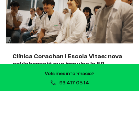
Clínica Corachan i Escola Vitae: nova
col·laboració que impulsa la FP
sanitària
Vols més informació?
93 417 05 14
13 de juliol de 2026
Clínica Corachan i Escola Vitae signen una
col·laboració que impulsarà la formació de
professionals sanitaris Quan es comparteixen
valors i propòsits, les aliances sorgeixen de