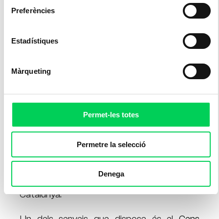
Preferències
Estadístiques
Màrqueting
Permet-les totes
Permetre la selecció
La Secretaria General de l’Esport és un
organisme que depèn del Departament de
Denega
la Presidència de la Generalitat de
Catalunya.
Un dels serveis que disposa és el
Cens