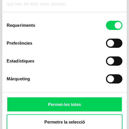
que heu fet dels seus serveis.
Selecció
Requeriments
de
consentiment
Preferències
Estadístiques
Màrqueting
Permet-les totes
Permetre la selecció