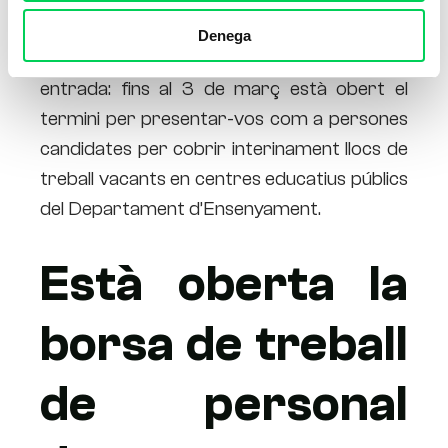
Si alguna vegada us heu plantejat la
Denega
docència, llegiu amb atenció aquesta
entrada: fins al 3 de març està obert el
termini per presentar-vos com a persones
candidates per cobrir interinament llocs de
treball vacants en centres educatius públics
del Departament d’Ensenyament.
Està oberta la
borsa de treball
de personal