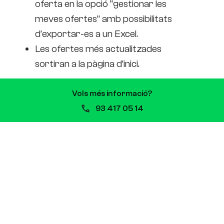
oferta en la opció “gestionar les
meves ofertes” amb possibilitats
d’exportar-es a un Excel.
Les ofertes més actualitzades
sortiran a la pàgina d’inici.
Vols més informació?
93 417 05 14
borsa de docents
,
especialitats dels cicles
formatius
,
professors tècnics de formació
professional
Previ
Següent
Cigarretes
Formació en línia:
electròniques: fins a
quines possibilitats
quin punt són millor?
tenim?