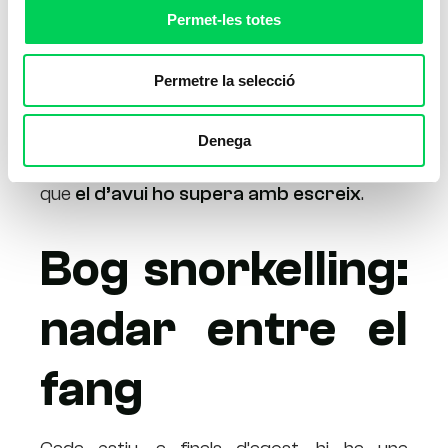
Permet-les totes
Permetre la selecció
Al món hi ha competicions i practiques
esportives molt estranyes. Alguna vegada
Denega
us hem presentat algun cas, però creiem
que
el d’avui ho supera amb escreix
.
Bog snorkelling:
nadar entre el
fang