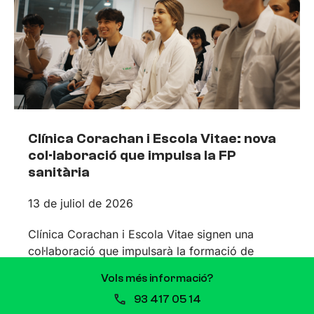
Clínica Corachan i Escola Vitae: nova
col·laboració que impulsa la FP
sanitària
13 de juliol de 2026
Clínica Corachan i Escola Vitae signen una
col·laboració que impulsarà la formació de
professionals sanitaris Quan es comparteixen
Vols més informació?
valors i propòsits, les aliances sorgeixen de
93 417 05 14