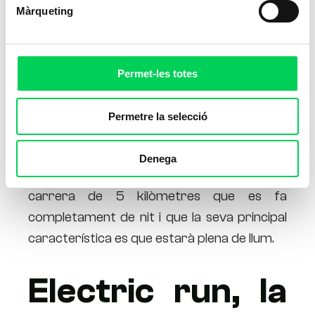
Màrqueting
Permet-les totes
Permetre la selecció
El proper 10 d’octubre es celebrarà a
Denega
Barcelona la cursa
“Electric Run”
una
carrera de 5 kilòmetres que es fa
completament de nit i que la seva principal
característica es que estarà plena de llum.
Electric run, la