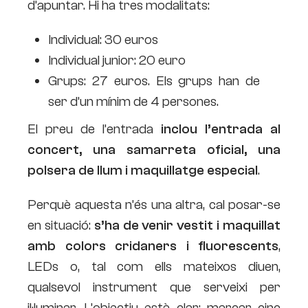
d’apuntar. Hi ha tres modalitats:
Individual: 30 euros
Individual junior: 20 euro
Grups: 27 euros. Els grups han de
ser d’un mínim de 4 persones.
El preu de l’entrada
inclou l’entrada al
concert, una samarreta oficial, una
polsera de llum i maquillatge especial
.
Perquè aquesta n’és una altra, cal posar-se
en situació:
s’ha de venir vestit i maquillat
amb colors cridaners i fluorescents
,
LEDs o, tal com ells mateixos diuen,
qualsevol instrument que serveixi per
il·luminar. L’objectiu està clar: marcar cinc