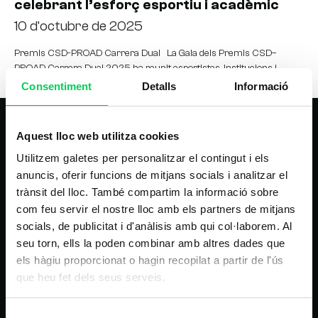
celebrant l’esforç esportiu i acadèmic
10 d'octubre de 2025
Premis CSD-PROAD Carrera Dual La Gala dels Premis CSD–
PROAD Carrera Dual 2025 ha reunit esportistes, institucions i
entitats compromeses amb el desenvolupament integral del
Consentiment
Detalls
Informació
Aquest lloc web utilitza cookies
Utilitzem galetes per personalitzar el contingut i els
anuncis, oferir funcions de mitjans socials i analitzar el
trànsit del lloc. També compartim la informació sobre
com feu servir el nostre lloc amb els partners de mitjans
NAVEGACIÓ PRINCIPAL
socials, de publicitat i d'anàlisis amb qui col·laborem. Al
seu torn, ells la poden combinar amb altres dades que
Inici
els hàgiu proporcionat o hagin recopilat a partir de l'ús
que heu fet dels seus serveis.
Estudis
Nosaltres
Selecció