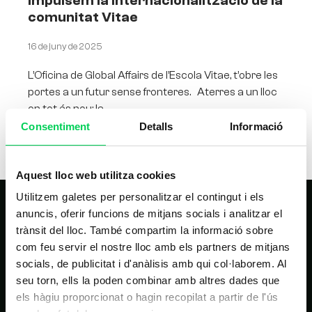
Impulsem la internacionalització de la
comunitat Vitae
16 de juny de 2025
L’Oficina de Global Affairs de l’Escola Vitae, t’obre les
portes a un futur sense fronteres. Aterres a un lloc
on tot és nou: la
Consentiment
Detalls
Informació
Aquest lloc web utilitza cookies
Utilitzem galetes per personalitzar el contingut i els
anuncis, oferir funcions de mitjans socials i analitzar el
trànsit del lloc. També compartim la informació sobre
com feu servir el nostre lloc amb els partners de mitjans
socials, de publicitat i d'anàlisis amb qui col·laborem. Al
seu torn, ells la poden combinar amb altres dades que
els hàgiu proporcionat o hagin recopilat a partir de l'ús
NAVEGACIÓ PRINCIPAL