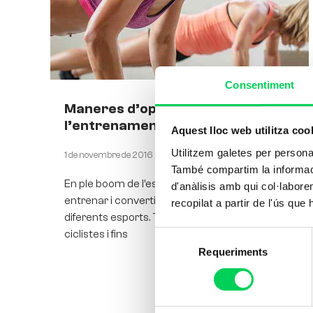
Consentiment
Maneres d’optimitzar
l’entrenament
Aquest lloc web utilitza coo
Utilitzem galetes per personali
1 de novembre de 2016
També compartim la informació
En ple boom de l’esport i el fitness, tothom vol
d'anàlisis amb qui col·labore
entrenar i convertir-se en un especialista en
recopilat a partir de l'ús que
diferents esports. Tenim runners, tenim
ciclistes i fins
Selecció
Requeriments
de
consentiment