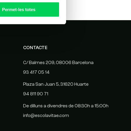
Permet-les totes
CONTACTE
C/ Balmes 209, 08006 Barcelona
93 417 05 14
Plaza San Juan 5, 31620 Huarte
94 811 90 71
De dilluns a divendres de 08:30h a 15:00h
info@escolavitae.com