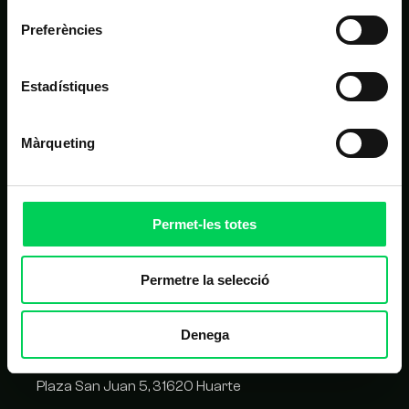
Preferències
ALTRES LINKS D'INTERÈS
Estadístiques
Matrícula
Campus virtual
Màrqueting
FAQ
Homologació de proveïdors
Permet-les totes
CONTACTE
Permetre la selecció
C/ Balmes 209, 08006 Barcelona
Denega
93 417 05 14
Plaza San Juan 5, 31620 Huarte