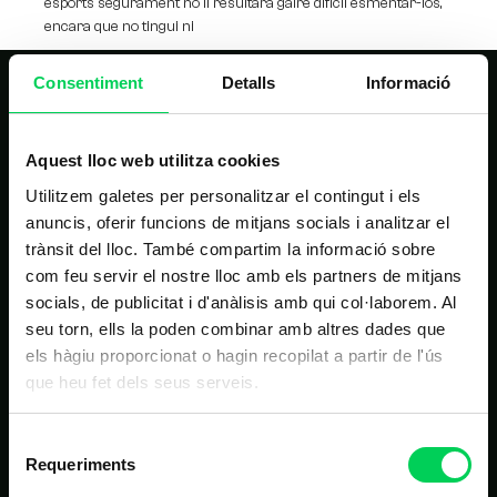
esports segurament no li resultarà gaire difícil esmentar-los,
encara que no tingui ni
Consentiment
Detalls
Informació
Aquest lloc web utilitza cookies
Utilitzem galetes per personalitzar el contingut i els
anuncis, oferir funcions de mitjans socials i analitzar el
NAVEGACIÓ PRINCIPAL
trànsit del lloc. També compartim la informació sobre
com feu servir el nostre lloc amb els partners de mitjans
Inici
socials, de publicitat i d'anàlisis amb qui col·laborem. Al
seu torn, ells la poden combinar amb altres dades que
Estudis
els hàgiu proporcionat o hagin recopilat a partir de l'ús
Nosaltres
que heu fet dels seus serveis.
Alumnes
Selecció
Noticies
Requeriments
de
Contacte
consentiment