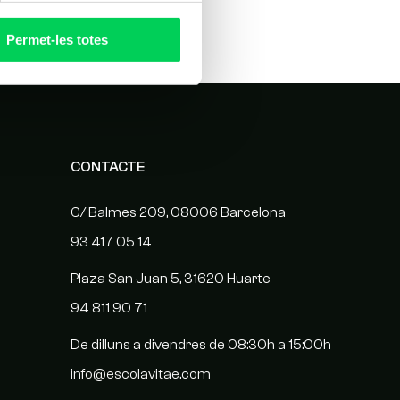
Permet-les totes
CONTACTE
C/ Balmes 209, 08006 Barcelona
93 417 05 14
Plaza San Juan 5, 31620 Huarte
94 811 90 71
De dilluns a divendres de 08:30h a 15:00h
info@escolavitae.com