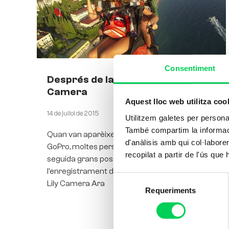
Consentiment
Després de la GoPro arriba la Lily
Camera
Aquest lloc web utilitza coo
14 de juliol de 2015
Utilitzem galetes per personali
També compartim la informació
Quan van aparèixer les primeres càmeres
d'anàlisis amb qui col·labore
GoPro, moltes persones van veure-hi de
recopilat a partir de l'ús que
seguida grans possibilitats, sobretot de cara a
l’enregistrament d’esdeveniments esportius.
Selecció
Lily Camera Ara
Requeriments
de
consentiment