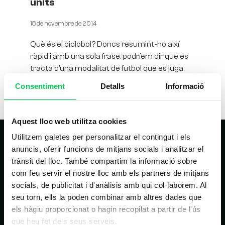
units
18 de novembre de 2014
Què és el ciclobol? Doncs resumint-ho així
ràpid i amb una sola frase, podríem dir que es
tracta d’una modalitat de futbol que es juga
Consentiment
Detalls
Informació
Aquest lloc web utilitza cookies
Utilitzem galetes per personalitzar el contingut i els
anuncis, oferir funcions de mitjans socials i analitzar el
trànsit del lloc. També compartim la informació sobre
com feu servir el nostre lloc amb els partners de mitjans
socials, de publicitat i d'anàlisis amb qui col·laborem. Al
seu torn, ells la poden combinar amb altres dades que
NAVEGACIÓ PRINCIPAL
els hàgiu proporcionat o hagin recopilat a partir de l'ús
que heu fet dels seus serveis.