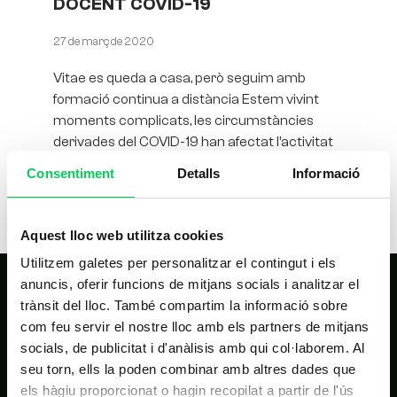
DOCENT COVID-19
27 de març de 2020
Vitae es queda a casa, però seguim amb
formació continua a distància Estem vivint
moments complicats, les circumstàncies
derivades del COVID-19 han afectat l’activitat
de l’escola, però
Consentiment
Detalls
Informació
Aquest lloc web utilitza cookies
Utilitzem galetes per personalitzar el contingut i els
anuncis, oferir funcions de mitjans socials i analitzar el
trànsit del lloc. També compartim la informació sobre
com feu servir el nostre lloc amb els partners de mitjans
socials, de publicitat i d'anàlisis amb qui col·laborem. Al
seu torn, ells la poden combinar amb altres dades que
els hàgiu proporcionat o hagin recopilat a partir de l'ús