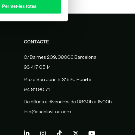
Permet-les totes
CONTACTE
C/ Balmes 209, 08006 Barcelona
93 417 05 14
Plaza San Juan 5, 31620 Huarte
94 811 90 71
De dilluns a divendres de 08:30h a 15:00h
info@escolavitae.com