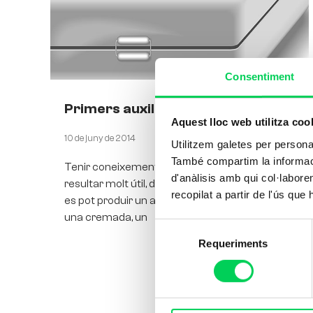
Consentiment
Primers auxilis
Aquest lloc web utilitza coo
10 de juny de 2014
Utilitzem galetes per personali
També compartim la informació
Tenir coneixements de primers auxilis pot
d'anàlisis amb qui col·labore
resultar molt útil, doncs en qualsevol moment
recopilat a partir de l'ús que
es pot produir un accident: un desmai, un tall,
una cremada, un
Selecció
Requeriments
de
consentiment