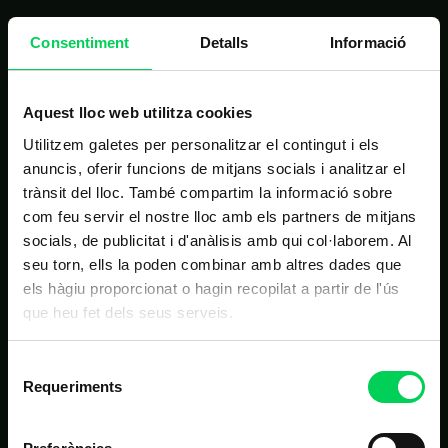
Consentiment
Detalls
Informació
Aquest lloc web utilitza cookies
Utilitzem galetes per personalitzar el contingut i els
NAVEGACIÓ PRINCIPAL
anuncis, oferir funcions de mitjans socials i analitzar el
trànsit del lloc. També compartim la informació sobre
Inici
com feu servir el nostre lloc amb els partners de mitjans
Estudis
socials, de publicitat i d'anàlisis amb qui col·laborem. Al
seu torn, ells la poden combinar amb altres dades que
Nosaltres
els hàgiu proporcionat o hagin recopilat a partir de l'ús
Alumnes
que heu fet dels seus serveis.
Noticies
Selecció
Contacte
Requeriments
de
consentiment