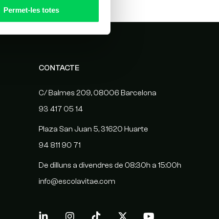
Permet-les totes
CONTACTE
C/ Balmes 209, 08006 Barcelona
93 417 05 14
Plaza San Juan 5, 31620 Huarte
94 811 90 71
De dilluns a divendres de 08:30h a 15:00h
info@escolavitae.com