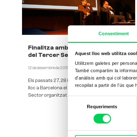
Consentiment
Finalitza amb èxit el IV Congrés
Aquest lloc web utilitza coo
del Tercer Sector
Utilitzem galetes per personali
12 de desembre de 2013
També compartim la informació
d'anàlisis amb qui col·labore
Els passats 27, 28 i 29 de novembre va tenir
recopilat a partir de l'ús que
lloc a Barcelona el IV Congrés del Tercer
Sector organitzat per la Taula del Tercer
Selecció
Requeriments
de
consentiment