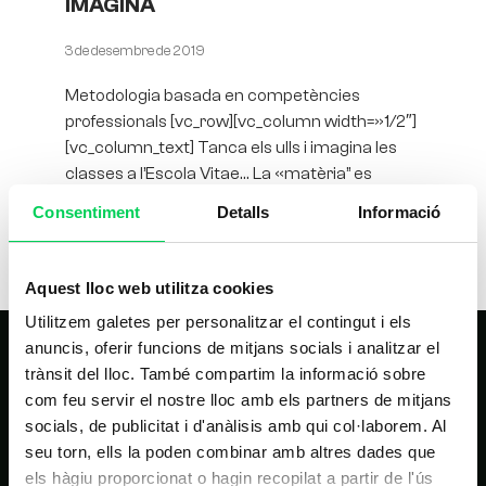
IMAGINA
3 de desembre de 2019
Metodologia basada en competències
professionals [vc_row][vc_column width=»1/2″]
[vc_column_text] Tanca els ulls i imagina les
classes a l’Escola Vitae… La «matèria” es
converteix en un mitjà que proporciona
Consentiment
Detalls
Informació
Aquest lloc web utilitza cookies
Utilitzem galetes per personalitzar el contingut i els
anuncis, oferir funcions de mitjans socials i analitzar el
trànsit del lloc. També compartim la informació sobre
com feu servir el nostre lloc amb els partners de mitjans
socials, de publicitat i d'anàlisis amb qui col·laborem. Al
seu torn, ells la poden combinar amb altres dades que
els hàgiu proporcionat o hagin recopilat a partir de l'ús