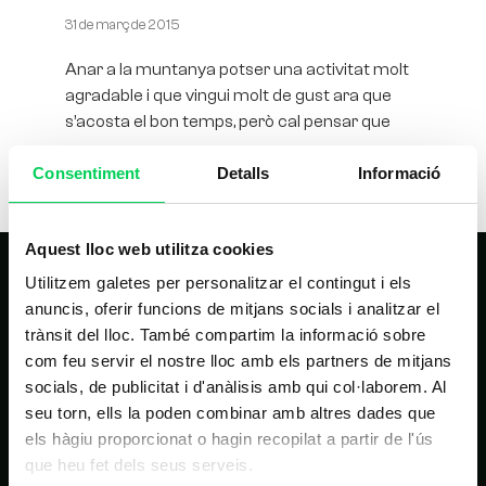
31 de març de 2015
Anar a la muntanya potser una activitat molt
agradable i que vingui molt de gust ara que
s’acosta el bon temps, però cal pensar que
Consentiment
Detalls
Informació
Aquest lloc web utilitza cookies
Utilitzem galetes per personalitzar el contingut i els
anuncis, oferir funcions de mitjans socials i analitzar el
trànsit del lloc. També compartim la informació sobre
com feu servir el nostre lloc amb els partners de mitjans
socials, de publicitat i d'anàlisis amb qui col·laborem. Al
seu torn, ells la poden combinar amb altres dades que
NAVEGACIÓ PRINCIPAL
els hàgiu proporcionat o hagin recopilat a partir de l'ús
que heu fet dels seus serveis.
Inici