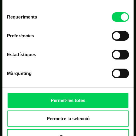
Estudis
Selecció
Requeriments
Nosaltres
de
consentiment
Alumnes
Preferències
Noticies
Contacte
Estadístiques
Màrqueting
ALTRES LINKS D'INTERÈS
Matrícula
Campus virtual
Permet-les totes
FAQ
Homologació de proveïdors
Permetre la selecció