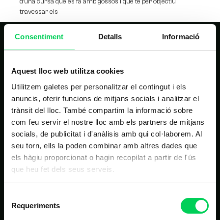
d’una cursa que es fa amb gossos i que té per objectiu
travessar els
Consentiment
Detalls
Informació
Aquest lloc web utilitza cookies
Utilitzem galetes per personalitzar el contingut i els
anuncis, oferir funcions de mitjans socials i analitzar el
NAVEGACIÓ PRINCIPAL
trànsit del lloc. També compartim la informació sobre
com feu servir el nostre lloc amb els partners de mitjans
Inici
socials, de publicitat i d'anàlisis amb qui col·laborem. Al
seu torn, ells la poden combinar amb altres dades que
Estudis
els hàgiu proporcionat o hagin recopilat a partir de l'ús
Nosaltres
que heu fet dels seus serveis.
Alumnes
Selecció
Noticies
Requeriments
de
Contacte
consentiment