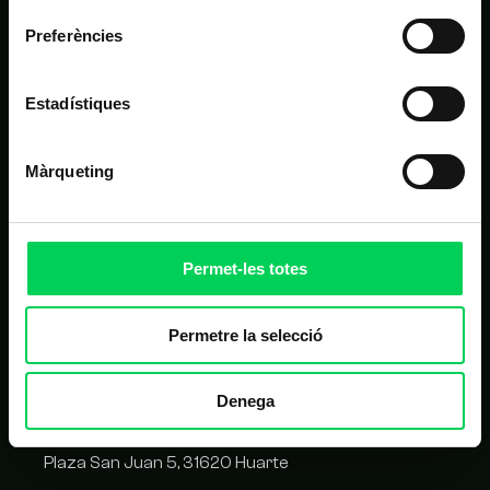
Preferències
ALTRES LINKS D'INTERÈS
Estadístiques
Matrícula
Campus virtual
Màrqueting
FAQ
Homologació de proveïdors
Permet-les totes
CONTACTE
Permetre la selecció
C/ Balmes 209, 08006 Barcelona
Denega
93 417 05 14
Plaza San Juan 5, 31620 Huarte