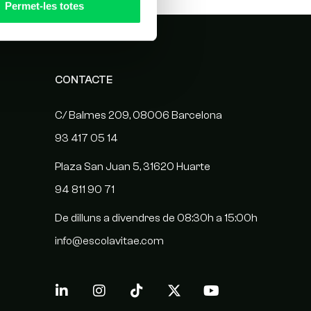
Permet-les totes
CONTACTE
C/ Balmes 209, 08006 Barcelona
93 417 05 14
Plaza San Juan 5, 31620 Huarte
94 811 90 71
De dilluns a divendres de 08:30h a 15:00h
info@escolavitae.com