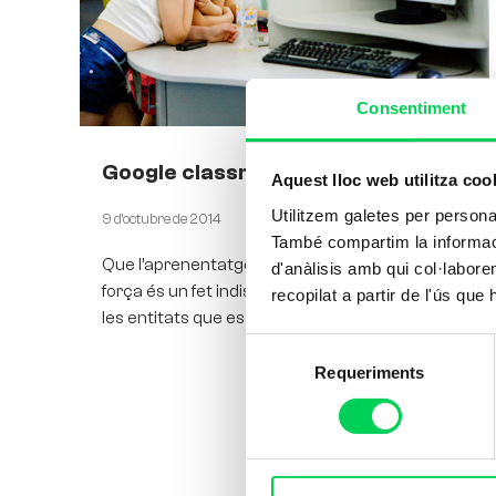
Consentiment
Google classroom
Aquest lloc web utilitza coo
Utilitzem galetes per personali
9 d'octubre de 2014
També compartim la informació
Que l’aprenentatge en línia pren cada cop més
d'anàlisis amb qui col·labore
força és un fet indiscutible. Cada cop són més
recopilat a partir de l'ús que
les entitats que es sumen a l’eLearning, i
Selecció
Requeriments
de
consentiment