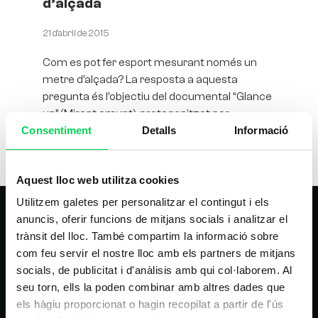
d’alçada
21 d'abril de 2015
Com es pot fer esport mesurant només un
metre d’alçada? La resposta a aquesta
pregunta és l’objectiu del documental “Glance
up” (Mirant amunt), protagonitzat per
Consentiment
Detalls
Informació
Aquest lloc web utilitza cookies
Utilitzem galetes per personalitzar el contingut i els
anuncis, oferir funcions de mitjans socials i analitzar el
trànsit del lloc. També compartim la informació sobre
com feu servir el nostre lloc amb els partners de mitjans
socials, de publicitat i d'anàlisis amb qui col·laborem. Al
seu torn, ells la poden combinar amb altres dades que
els hàgiu proporcionat o hagin recopilat a partir de l'ús
NAVEGACIÓ PRINCIPAL