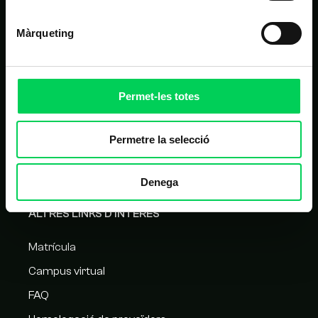
NAVEGACIÓ PRINCIPAL
Màrqueting
Inici
Estudis
Nosaltres
Permet-les totes
Alumnes
Noticies
Permetre la selecció
Contacte
Denega
ALTRES LINKS D'INTERÈS
Matrícula
Campus virtual
FAQ