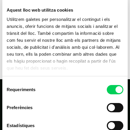
Esports aquàtics a la platja
Aquest lloc web utilitza cookies
7 d'agost de 2014
Utilitzem galetes per personalitzar el contingut i els
anuncis, oferir funcions de mitjans socials i analitzar el
Aquest estiu, el Dispositiu d’estiu de seguretat
trànsit del lloc. També compartim la informació sobre
a les platges ha dedicat una pàgina amb
com feu servir el nostre lloc amb els partners de mitjans
consells per a la pràctica d’esports aquàtics.
socials, de publicitat i d'anàlisis amb qui col·laborem. Al
Seguretat al practicar
seu torn, ells la poden combinar amb altres dades que
els hàgiu proporcionat o hagin recopilat a partir de l'ús
que heu fet dels seus serveis.
Selecció
Requeriments
de
consentiment
Preferències
Estadístiques