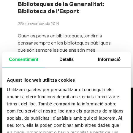
Biblioteques de la Generalitat:
Biblioteca de l’Esport
25 de novembre de 2014
Quan es pensa en biblioteques, tendim a
pensar sempre en les biblioteques públiques,
que són sempre les que ens són més
properes gràcies a la
Consentiment
Detalls
Informació
Aquest lloc web utilitza cookies
Utilitzem galetes per personalitzar el contingut i els
anuncis, oferir funcions de mitjans socials i analitzar el
trànsit del lloc. També compartim la informació sobre
com feu servir el nostre lloc amb els partners de mitjans
socials, de publicitat i d'anàlisis amb qui col·laborem. Al
seu torn, ells la poden combinar amb altres dades que
els hàgiu proporcionat o hagin recopilat a partir de l'ús