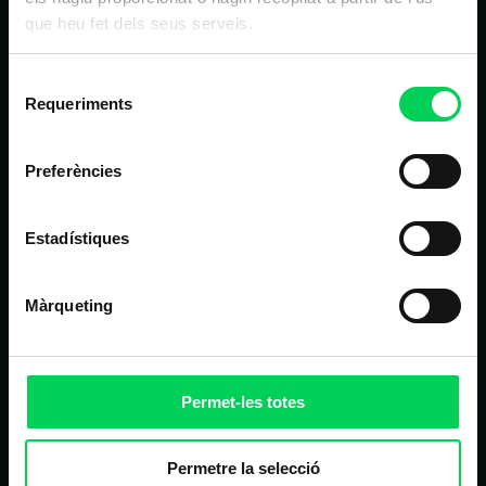
que heu fet dels seus serveis.
NAVEGACIÓ PRINCIPAL
Inici
Selecció
Requeriments
de
Estudis
consentiment
Nosaltres
Preferències
Alumnes
Noticies
Estadístiques
Contacte
Màrqueting
ALTRES LINKS D'INTERÈS
Matrícula
Permet-les totes
Campus virtual
Permetre la selecció
FAQ