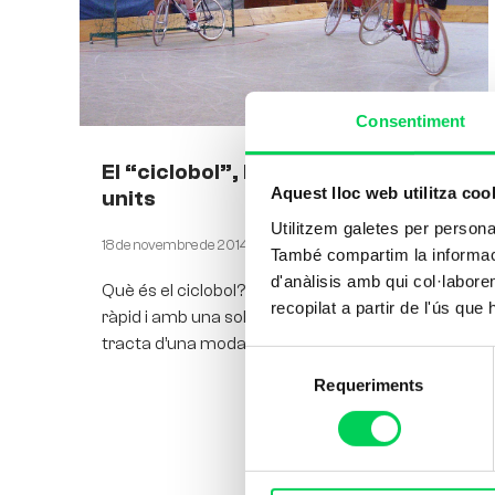
Consentiment
El “ciclobol”, bicicleta i futbol
Aquest lloc web utilitza coo
units
Utilitzem galetes per personali
18 de novembre de 2014
També compartim la informació
d'anàlisis amb qui col·labore
Què és el ciclobol? Doncs resumint-ho així
recopilat a partir de l'ús que
ràpid i amb una sola frase, podríem dir que es
tracta d’una modalitat de futbol que es juga
Selecció
Requeriments
de
consentiment