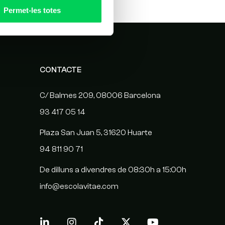
Permet-les totes
CONTACTE
C/ Balmes 209, 08006 Barcelona
93 417 05 14
Plaza San Juan 5, 31620 Huarte
94 811 90 71
De dilluns a divendres de 08:30h a 15:00h
info@escolavitae.com