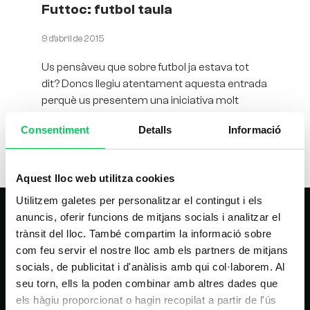
Futtoc: futbol taula
9 d'abril de 2015
Us pensàveu que sobre futbol ja estava tot
dit? Doncs llegiu atentament aquesta entrada
perquè us presentem una iniciativa molt
interessant: el futtoc. Futtoc, un
Consentiment
Detalls
Informació
Aquest lloc web utilitza cookies
Utilitzem galetes per personalitzar el contingut i els
anuncis, oferir funcions de mitjans socials i analitzar el
trànsit del lloc. També compartim la informació sobre
com feu servir el nostre lloc amb els partners de mitjans
socials, de publicitat i d'anàlisis amb qui col·laborem. Al
seu torn, ells la poden combinar amb altres dades que
els hàgiu proporcionat o hagin recopilat a partir de l'ús