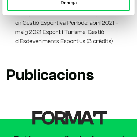
Denega
Universitat Ramon Llull, Facultat
Blanquerna Posició: Professora, Màster
en Gestió Esportiva Període: abril 2021 –
maig 2021 Esport i Turisme, Gestió
d'Esdeveniments Esportius (3 crèdits)
Publicacions
FORMA'T​