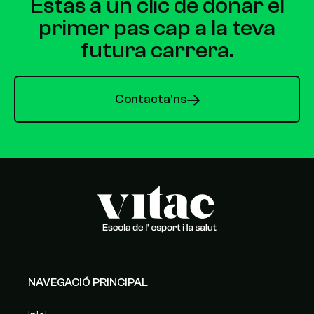
Estàs a un clic de donar el
primer pas cap a la teva
futura carrera.
Contacta'ns
NAVEGACIÓ PRINCIPAL