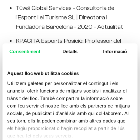
Tūwā Global Services - Consultoria de
l'Esport i el Turisme SL | Directora i
Fundadora Barcelona - 2020 - Actualitat
KPACITA Esports Posició: Professor del
Màster Internacional en Gestió Esportiva
Consentiment
Detalls
Informació
Període: Abril 2025 – juny 2025 Curs:
Turisme Esportiu Sostenible.
Aquest lloc web utilitza cookies
Universitat de Barcelona, INEF Barcelona
Utilitzem galetes per personalitzar el contingut i els
anuncis, oferir funcions de mitjans socials i analitzar el
Posició: Professora, Grau en Ciències de
trànsit del lloc. També compartim la informació sobre
l'Esport Període: setembre 2021 –
com feu servir el nostre lloc amb els partners de mitjans
actualitat Esports i Turisme (optativa de
socials, de publicitat i d'anàlisis amb qui col·laborem. Al
4t curs, 6 crèdits) Gestió
seu torn, ells la poden combinar amb altres dades que
els hàgiu proporcionat o hagin recopilat a partir de l'ús
d'esdeveniments esportius (optativa de
que heu fet dels seus serveis.
4t curs, 3 crèdits).