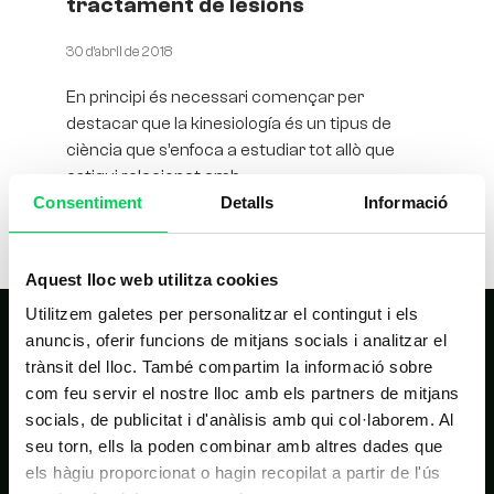
tractament de lesions
30 d'abril de 2018
En principi és necessari començar per
destacar que la kinesiología és un tipus de
ciència que s’enfoca a estudiar tot allò que
estigui relacionat amb
Consentiment
Detalls
Informació
Aquest lloc web utilitza cookies
Utilitzem galetes per personalitzar el contingut i els
anuncis, oferir funcions de mitjans socials i analitzar el
trànsit del lloc. També compartim la informació sobre
com feu servir el nostre lloc amb els partners de mitjans
socials, de publicitat i d'anàlisis amb qui col·laborem. Al
seu torn, ells la poden combinar amb altres dades que
els hàgiu proporcionat o hagin recopilat a partir de l'ús
NAVEGACIÓ PRINCIPAL